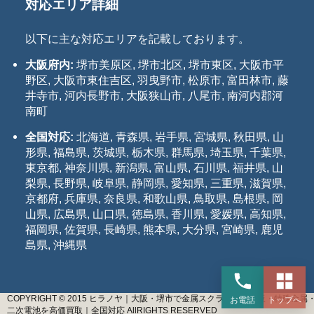
対応エリア詳細
以下に主な対応エリアを記載しております。
大阪府内:
堺市美原区, 堺市北区, 堺市東区, 大阪市平
野区, 大阪市東住吉区, 羽曳野市, 松原市, 富田林市, 藤
井寺市, 河内長野市, 大阪狭山市, 八尾市, 南河内郡河
南町
全国対応:
北海道, 青森県, 岩手県, 宮城県, 秋田県, 山
形県, 福島県, 茨城県, 栃木県, 群馬県, 埼玉県, 千葉県,
東京都, 神奈川県, 新潟県, 富山県, 石川県, 福井県, 山
梨県, 長野県, 岐阜県, 静岡県, 愛知県, 三重県, 滋賀県,
京都府, 兵庫県, 奈良県, 和歌山県, 鳥取県, 島根県, 岡
山県, 広島県, 山口県, 徳島県, 香川県, 愛媛県, 高知県,
福岡県, 佐賀県, 長崎県, 熊本県, 大分県, 宮崎県, 鹿児
島県, 沖縄県
COPYRIGHT © 2015 ヒラノヤ｜大阪・堺市で金属スクラップ・基板・特殊金属
お電話
トップへ
二次電池を高価買取｜全国対応 AllRIGHTS RESERVED