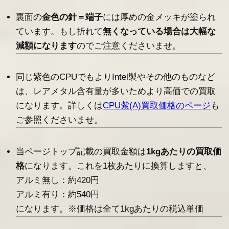
裏面の
金色の針＝端子
には厚めの金メッキが塗られ
ています。もし折れて
無くなっている場合は大幅な
減額になります
のでご注意くださいませ。
同じ紫色のCPUでもよりIntel製やその他のものなど
は、レアメタル含有量が多いためより高価での買取
になります。詳しくは
CPU紫(A)買取価格のページ
も
ご参照くださいませ。
当ページトップ記載の買取金額は
1kgあたりの買取価
格
になります。これを1枚あたりに換算しますと、
アルミ無し：約420円
アルミ有り：約540円
になります。※価格は全て1kgあたりの税込単価