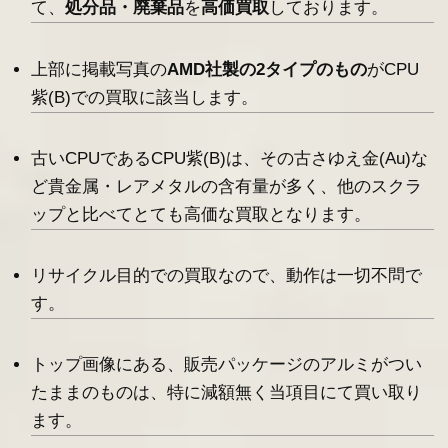
て、
処分品・廃棄品
を
高価買取
しております。
上部に掲載写真の
AMD社製の2タイプのもの
がCPU
紫(B)での買取に該当します。
古いCPUであるCPU紫(B)は、その古さゆえ金(Au)な
ど貴金属・レアメタルの含有量が多く、他のスクラ
ップと比べてとても高価な買取となります。
リサイクル目的での買取なので、動作は一切不問で
す。
トップ画像にある、販売パッケージのアルミがつい
たままのものは、特に減額無く当項目にて買い取り
ます。