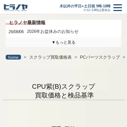
木以外の平日+土日祝 9時-18時
※12–13時は昼休み
2026年お盆休みのお知らせ
26/08/06
▼もっと見る
木曜日は定休日になります。
26/04/17
>
スクラップ買取価格表
>
PCパーツスクラップ
>
home
3/6(金)までの臨時休業のお知らせ
26/02/27
研修に伴う臨時休業のお知らせ
26/01/24
買取価格
＋
CPU紫(B)スクラップ
最新情報一覧へ
買取価格と検品基準
買取の流れ
新着情報