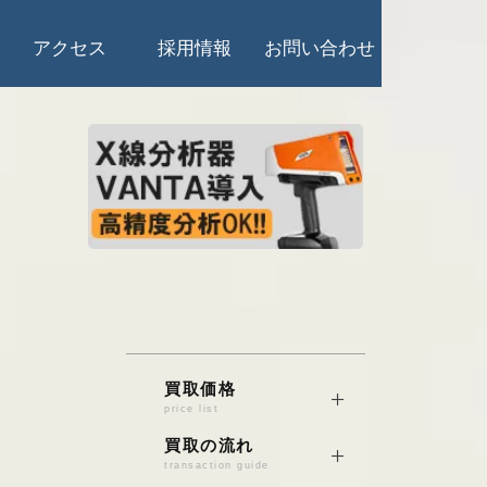
アクセス
採用情報
お問い合わせ
買取価格
price list
銅/真鍮/砲金
買取の流れ
transaction guide
電線くず