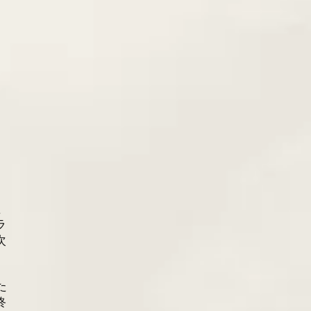
た
ラ
次
た
終