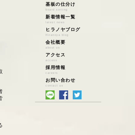
アルミ
店頭持込の場合
基板の仕分け
board sorting
ステンレス
宅配便買取の場合
新着情報一覧
鉄
ハイブリッド買取
latest news
雑品系ｽｸﾗｯﾌﾟ
法人様の場合
ヒラノヤブログ
鉛バッテリー
Hiranoya blog
会社概要
鉛/亜鉛/錫/はんだ
about us
特殊金属
アクセス
基板スクラップ
access
PCパーツ
採用情報
取
小型家電・電池
careers
お問い合わせ
自動車触媒
contact us
者
皆
る