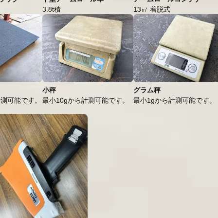
3.8t積
13㎥ 着脱式
小秤
グラム秤
計測可能です。
最小10gから計測可能です。
最小1gから計測可能です。