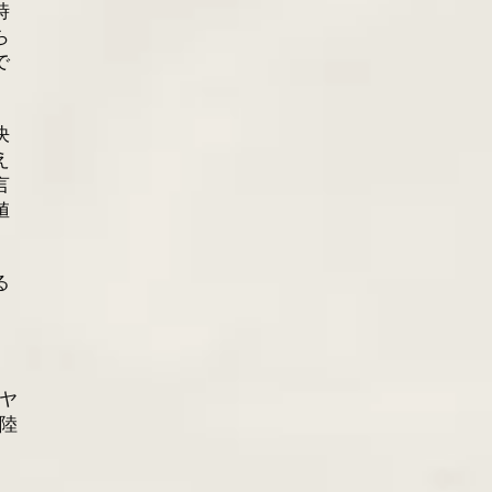
時
ら
で
決
え
言
値
る
。
ヤ
 陸