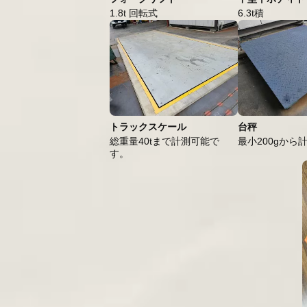
1.8t 回転式
6.3t積
トラックスケール
台秤
総重量40tまで計測可能で
最小200gから
す。