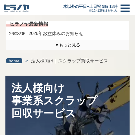
木以外の平日+土日祝 9時-18時
※12–13時は昼休み
2026年お盆休みのお知らせ
26/08/06
▼もっと見る
木曜日は定休日になります。
26/04/17
>
法人様向け｜スクラップ買取サービス
home
3/6(金)までの臨時休業のお知らせ
26/02/27
研修に伴う臨時休業のお知らせ
26/01/24
法人様向け
最新情報一覧へ
事業系スクラップ
買取価格
＋
回収サービス
買取の流れ
新着情報