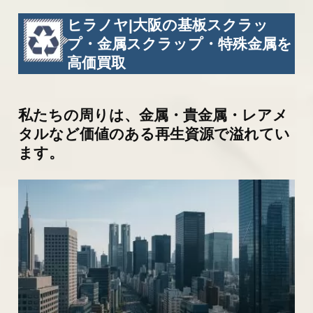
26/04/17
木曜日は定休日になります。
ヒラノヤ|大阪の基板スクラッ
26/02/27
3/6(金)までの臨時休業のお知らせ
プ・金属スクラップ・特殊金属を
高価買取
26/01/24
研修に伴う臨時休業のお知らせ
最新情報一覧へ
私たちの周りは、金属・貴金属・レアメ
タルなど価値のある再生資源で溢れてい
ます。