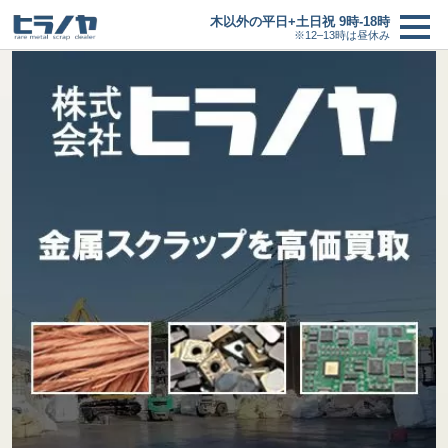
木以外の平日+土日祝 9時-18時
※12–13時は昼休み
買取価格
＋
買取の流れ
新着情報
ヒラノヤブログ
会社概要