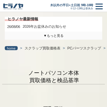
木以外の平日+土日祝 9時-18時
※12–13時は昼休み
2026年お盆休みのお知らせ
26/08/06
▼もっと見る
木曜日は定休日になります。
26/04/17
>
スクラップ買取価格表
>
PCパーツスクラップ
>
home
買取価格
＋
3/6(金)までの臨時休業のお知らせ
26/02/27
買取の流れ
研修に伴う臨時休業のお知らせ
26/01/24
ノートパソコン本体
最新情報一覧へ
新着情報
買取価格と検品基準
ヒラノヤブログ
会社概要