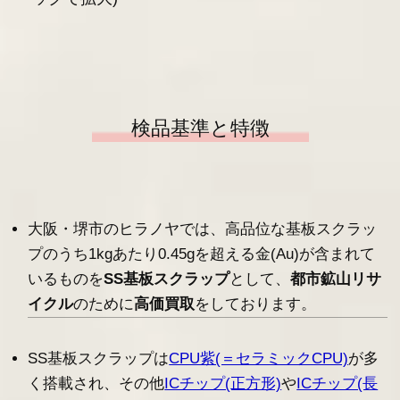
検品基準と特徴
大阪・堺市のヒラノヤでは、高品位な基板スクラッ
プのうち1kgあたり0.45gを超える金(Au)が含まれて
いるものを
SS基板スクラップ
として、
都市鉱山リサ
イクル
のために
高価買取
をしております。
SS基板スクラップは
CPU紫(＝セラミックCPU)
が多
く搭載され、その他
ICチップ(正方形)
や
ICチップ(長