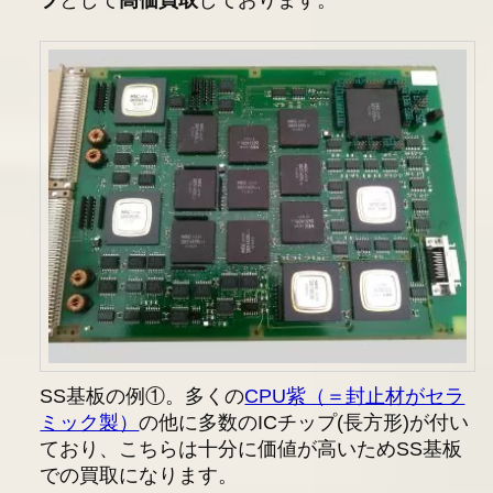
プ
として
高価買取
しております。
SS基板の例①。多くの
CPU紫（＝封止材がセラ
ミック製）
の他に多数のICチップ(長方形)が付い
ており、こちらは十分に価値が高いためSS基板
での買取になります。