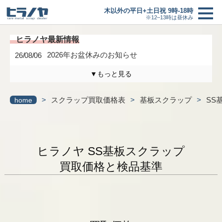
木以外の平日+土日祝 9時-18時
※12–13時は昼休み
2026年お盆休みのお知らせ
26/08/06
▼もっと見る
木曜日は定休日になります。
26/04/17
>
スクラップ買取価格表
>
基板スクラップ
>
SS
home
3/6(金)までの臨時休業のお知らせ
26/02/27
買取価格
＋
研修に伴う臨時休業のお知らせ
26/01/24
買取の流れ
ヒラノヤ SS基板スクラップ
最新情報一覧へ
買取価格と検品基準
新着情報
ヒラノヤブログ