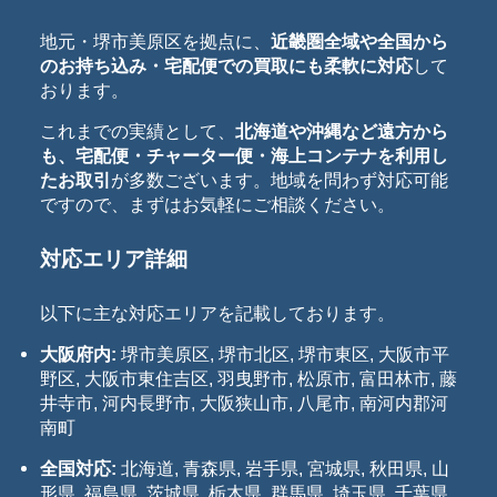
地元・堺市美原区を拠点に、
近畿圏全域や全国から
のお持ち込み・宅配便での買取にも柔軟に対応
して
おります。
これまでの実績として、
北海道や沖縄など遠方から
も、宅配便・チャーター便・海上コンテナを利用し
たお取引
が多数ございます。地域を問わず対応可能
ですので、まずはお気軽にご相談ください。
対応エリア詳細
以下に主な対応エリアを記載しております。
大阪府内:
堺市美原区, 堺市北区, 堺市東区, 大阪市平
野区, 大阪市東住吉区, 羽曳野市, 松原市, 富田林市, 藤
井寺市, 河内長野市, 大阪狭山市, 八尾市, 南河内郡河
南町
全国対応:
北海道, 青森県, 岩手県, 宮城県, 秋田県, 山
形県, 福島県, 茨城県, 栃木県, 群馬県, 埼玉県, 千葉県,