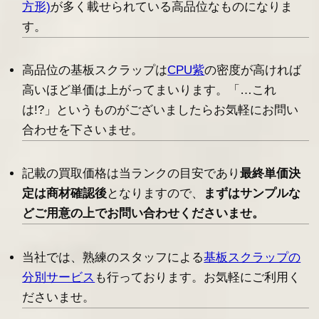
方形)
が多く載せられている高品位なものになりま
す。
高品位の基板スクラップは
CPU紫
の密度が高ければ
高いほど単価は上がってまいります。「…これ
は!?」というものがございましたらお気軽にお問い
合わせを下さいませ。
記載の買取価格は当ランクの目安であり
最終単価決
定は商材確認後
となりますので、
まずはサンプルな
どご用意の上でお問い合わせくださいませ。
当社では、熟練のスタッフによる
基板スクラップの
分別サービス
も行っております。お気軽にご利用く
ださいませ。