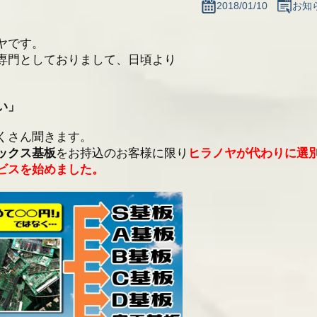
2018/01/10
お知
プも買取ります
ヤです。
のお知らせ
専門としておりまして、日頃より
最新情報一覧へ
い」
くさん聞きます。
ックス基板
をお持込のお客様に限り
ヒラノヤが代わりに選
ビスを始めました。