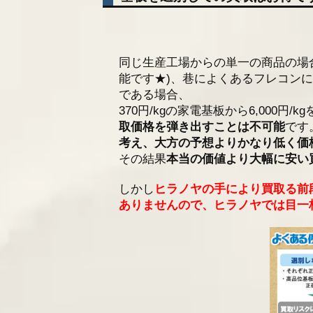
同じ生産工場からの単一の商品の場
能です★)、巷によくあるフレコン
である場合、
370円/kgの家電基板から6,000
取価格を弾き出すことは不可能
です
考え、大方の予想よりかなり低く価
その結果
本当の価値より大幅に安い
しかし
ヒラノヤの手により買取る前
ありませんので、ヒラノヤでは目一