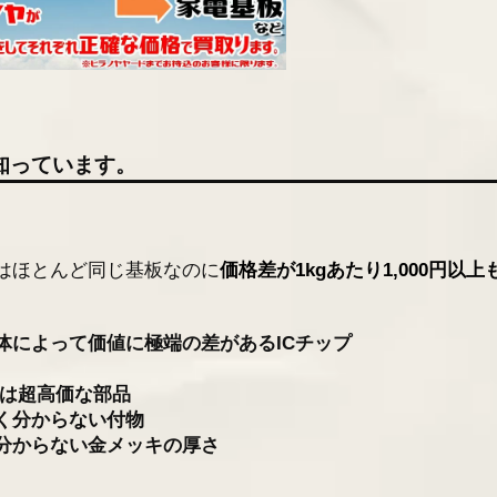
知っています。
はほとんど同じ基板なのに
価格差が1kgあたり1,000円以上
体によって価値に極端の差があるICチップ
実は超高価な部品
く分からない付物
分からない金メッキの厚さ