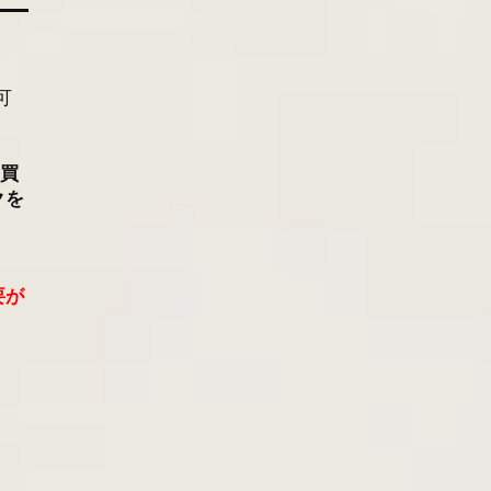
可
）
な買
クを
要が