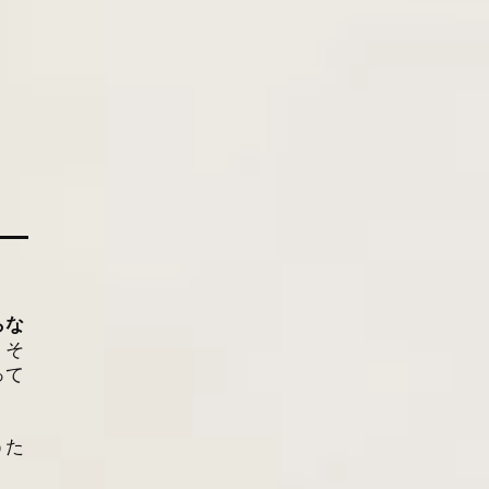
らな
。
そ
って
うた