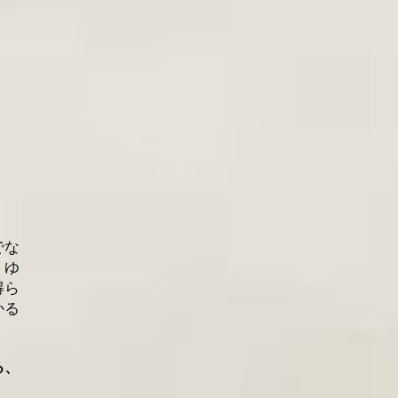
でな
。ゆ
得ら
かる
る、