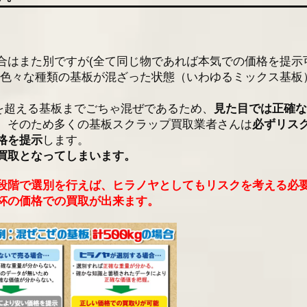
合はまた別ですが(全て同じ物であれば本気での価格を提示
に色々な種類の基板が混ざった状態（いわゆるミックス基板
円/kgを超える基板までごちゃ混ぜであるため、
見た目では正確
。そのため多くの基板スクラップ買取業者さんは
必ずリス
格を提示
します。
買取となってしまいます。
段階で選別を行えば、ヒラノヤとしてもリスクを考える必
杯の価格での買取が出来ます。