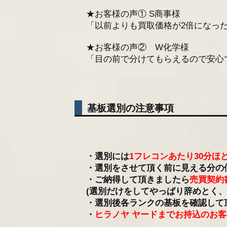
★お客様の声① S商事様
「以前よりも買取価格が2倍になっ
★お客様の声② W化学様
「目の前で分けてもらえるので安心
基板選別の注意事項
・選別には
1フレコンあたり30分ほ
・選別をさせて頂く前に見える分の
・ご納得して頂きましたら
売買契約
(選別だけをしてやっぱり辞めとく
・選別後各ランクの基板を確認して
・
ヒラノヤ ヤードまでお持込のお