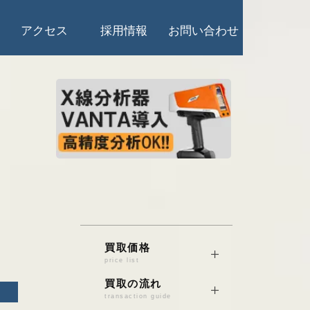
アクセス
採用情報
お問い合わせ
買取価格
price list
銅/真鍮/砲金
買取の流れ
transaction guide
電線くず