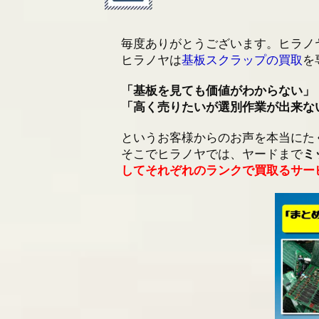
2025/06/27
金属・特殊金属スクラッ
毎度ありがとうございます。ヒラノ
2025/01/07
社員研修による臨時休業
ヒラノヤは
基板スクラップの買取
を
「基板を見ても価値がわからない」
「高く売りたいが選別作業が出来な
というお客様からのお声を本当にた
そこでヒラノヤでは、ヤードまで
ミ
してそれぞれのランクで買取るサー