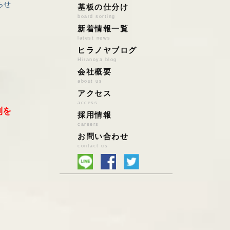
らせ
アルミ
店頭持込の場合
基板の仕分け
board sorting
ステンレス
宅配便買取の場合
新着情報一覧
鉄
ハイブリッド買取
latest news
雑品系ｽｸﾗｯﾌﾟ
法人様の場合
ヒラノヤブログ
鉛バッテリー
Hiranoya blog
会社概要
鉛/亜鉛/錫/はんだ
about us
特殊金属
アクセス
基板スクラップ
access
別を
PCパーツ
採用情報
小型家電・電池
careers
お問い合わせ
自動車触媒
contact us