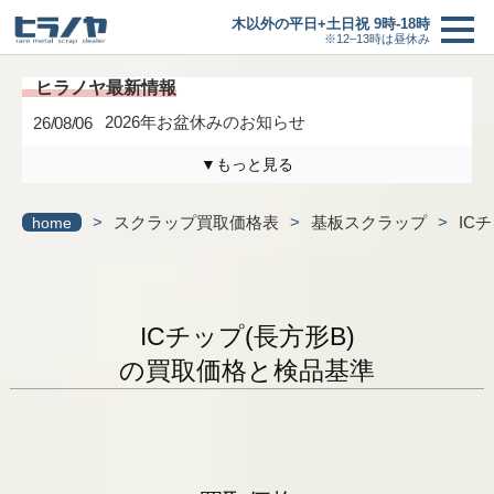
木以外の平日+土日祝 9時-18時
※12–13時は昼休み
2026年お盆休みのお知らせ
26/08/06
▼もっと見る
木曜日は定休日になります。
26/04/17
>
スクラップ買取価格表
>
基板スクラップ
>
IC
home
3/6(金)までの臨時休業のお知らせ
26/02/27
買取価格
＋
研修に伴う臨時休業のお知らせ
26/01/24
買取の流れ
ICチップ(長方形B)
最新情報一覧へ
の買取価格と検品基準
新着情報
ヒラノヤブログ
会社概要