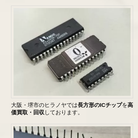
大阪・堺市のヒラノヤでは
長方形のICチップ
を
高
価買取・回収
しております。