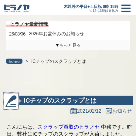
木以外の平日+土日祝 9時-18時
※12–13時は昼休み
2026年お盆休みのお知らせ
26/08/06
▼もっと見る
木曜日は定休日になります。
26/04/17
>
ICチップのスクラップとは
home
買取価格
＋
3/6(金)までの臨時休業のお知らせ
26/02/27
買取の流れ
研修に伴う臨時休業のお知らせ
26/01/24
最新情報一覧へ
新着情報
ICチップのスクラップとは
2021/02/12
お知らせ
ヒラノヤブログ
こんにちは、
スクラップ買取のヒラノヤ
中務です。昨
会社概要
日、弊社にICチップのスクラップが入荷しました。