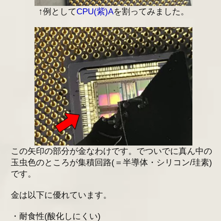
↑例として
CPU(紫)A
を割ってみました。
この矢印の部分が金なわけです。でついでに真ん中の
玉虫色のところが集積回路(＝半導体・シリコン/珪素)
です。
金は以下に優れています。
・耐食性(酸化しにくい)