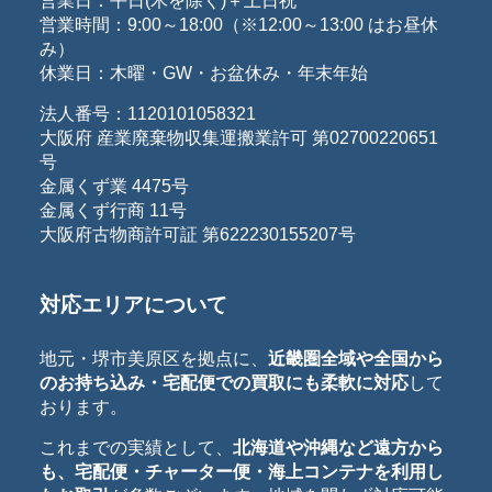
営業日：平日(木を除く)＋土日祝
営業時間：9:00～18:00（※12:00～13:00 はお昼休
み）
休業日：木曜・GW・お盆休み・年末年始
法人番号：1120101058321
大阪府 産業廃棄物収集運搬業許可 第02700220651
号
金属くず業 4475号
金属くず行商 11号
大阪府古物商許可証 第622230155207号
対応エリアについて
地元・堺市美原区を拠点に、
近畿圏全域や全国から
のお持ち込み・宅配便での買取にも柔軟に対応
して
おります。
これまでの実績として、
北海道や沖縄など遠方から
も、宅配便・チャーター便・海上コンテナを利用し