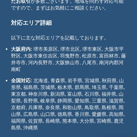
たお取引
が多数ございます。地域を問わず対応可能
ですので、まずはお気軽にご相談ください。
対応エリア詳細
以下に主な対応エリアを記載しております。
大阪府内:
堺市美原区, 堺市北区, 堺市東区, 大阪市平
野区, 大阪市東住吉区, 羽曳野市, 松原市, 富田林市, 藤
井寺市, 河内長野市, 大阪狭山市, 八尾市, 南河内郡河
南町
全国対応:
北海道, 青森県, 岩手県, 宮城県, 秋田県, 山
形県, 福島県, 茨城県, 栃木県, 群馬県, 埼玉県, 千葉県,
東京都, 神奈川県, 新潟県, 富山県, 石川県, 福井県, 山
梨県, 長野県, 岐阜県, 静岡県, 愛知県, 三重県, 滋賀県,
京都府, 兵庫県, 奈良県, 和歌山県, 鳥取県, 島根県, 岡
山県, 広島県, 山口県, 徳島県, 香川県, 愛媛県, 高知県,
福岡県, 佐賀県, 長崎県, 熊本県, 大分県, 宮崎県, 鹿児
島県, 沖縄県