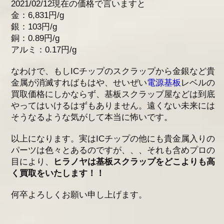
2021/02/12現在の価格で言いますと
金：6,831円/g
銀：103円/g
銅：0.89円/g
アルミ：0.17円/g
なわけで、もしICチップのスクラップから金銀など貴
金属が消滅すればもはや、せいぜい
電源基板
レベルの
買取価格にしかならず、基板スクラップ屋などは到底
やってはいけるはずもありません。遠くない未来には
そうなるような気がして本当に怖いです。
以上になります。実はICチップの他にも貴金属入りの
パーツは色々とあるのですが、、、それも含めプロの
目により、
ヒラノヤは基板スクラップをどこよりも高
く買取をいたします！！
何卒よろしくお願い申し上げます。