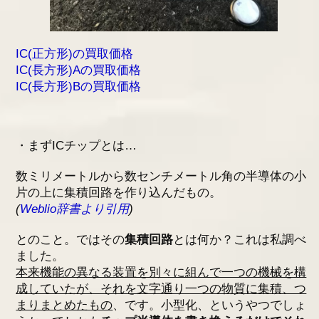
IC(正方形)の買取価格
IC(長方形)Aの買取価格
IC(長方形)Bの買取価格
・まずICチップとは…
数ミリメートルから数センチメートル角の半導体の小
片の上に集積回路を作り込んだもの。
(
Weblio辞書より引用
)
とのこと。ではその
集積回路
とは何か？これは私調べ
ました。
本来機能の異なる装置を別々に組んで一つの機械を構
成していたが、それを文字通り一つの物質に集積、つ
まりまとめたもの
、です。小型化、というやつでしょ