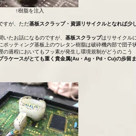
↑樹脂を注入
ですが、ただ
基板スクラップ・資源リサイクルとなれば少
聞いたお話になるのですが、
基板スクラップ
はリサイクル
にポッティング基板上のウレタン樹脂は破砕機内部で団子
理の過程においてもフッ素が発生し環境規制がどうのこう
ラケースがとても重く貴金属(Au・Ag・Pd・Cu)の歩留
。