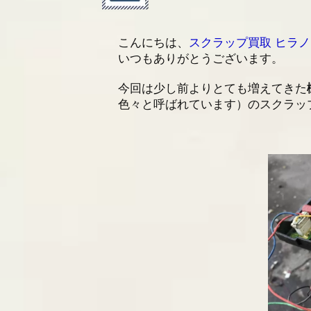
2025/06/27
金属・特殊金属スクラッ
こんにちは、
スクラップ買取 ヒラ
2025/01/07
社員研修による臨時休業
いつもありがとうございます。
今回は少し前よりとても増えてきた
色々と呼ばれています）のスクラッ