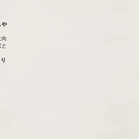
しや
に向
状と
まり