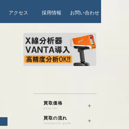
アクセス
採用情報
お問い合わせ
買取価格
price list
銅/真鍮/砲金
買取の流れ
transaction guide
電線くず