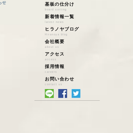
らせ
アルミ
店頭持込の場合
基板の仕分け
board sorting
ステンレス
宅配便買取の場合
新着情報一覧
鉄
ハイブリッド買取
latest news
雑品系ｽｸﾗｯﾌﾟ
法人様の場合
ヒラノヤブログ
鉛バッテリー
Hiranoya blog
、
会社概要
鉛/亜鉛/錫/はんだ
about us
特殊金属
アクセス
基板スクラップ
access
PCパーツ
採用情報
小型家電・電池
careers
お問い合わせ
自動車触媒
contact us