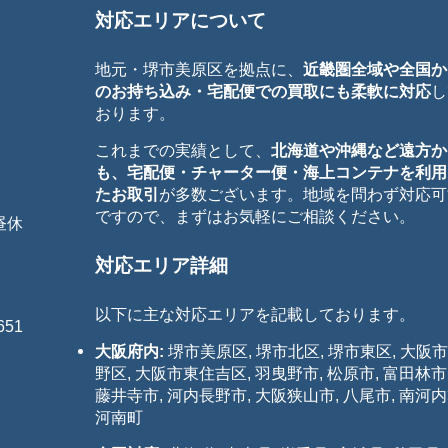
対応エリアについて
地元・堺市美原区を拠点に、
近畿圏全域や全国か
のお持ち込み・宅配便での買取にも柔軟に対応
し
おります。
これまでの実績として、
北海道や沖縄など遠方か
も、宅配便・チャーター便・海上コンテナを利用
たお取引
が多数ございます。地域を問わず対応可
ですので、まずはお気軽にご相談ください。
お昼休
対応エリア詳細
以下に主な対応エリアを記載しております。
51
大阪府内:
堺市美原区, 堺市北区, 堺市東区, 大阪
野区, 大阪市東住吉区, 羽曳野市, 松原市, 富田林市
藤井寺市, 河内長野市, 大阪狭山市, 八尾市, 南河
河南町