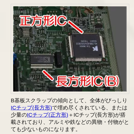
B基板スクラップの傾向として、全体がびっしり
ICチップ(長方形)
で埋め尽くされている、または
少量の
ICチップ(正方形)
＋ICチップ(長方形)が搭
載されており、アルミや鉄などの異物・付物がと
ても少ないものになります。