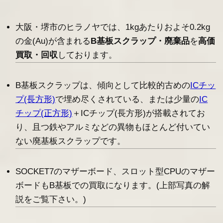
大阪・堺市のヒラノヤでは、1kgあたりおよそ0.2kg
の金(Au)が含まれる
B基板スクラップ・廃棄品
を
高価
買取・回収
しております。
B基板スクラップは、傾向として比較的古めの
ICチッ
プ(長方形)
で埋め尽くされている、または少量の
IC
チップ(正方形)
＋ICチップ(長方形)が搭載されてお
り、且つ鉄やアルミなどの異物もほとんど付いてい
ない廃基板スクラップです。
SOCKET7のマザーボード、スロット型CPUのマザー
ボードもB基板での買取になります。(上部写真の解
説をご覧下さい。)