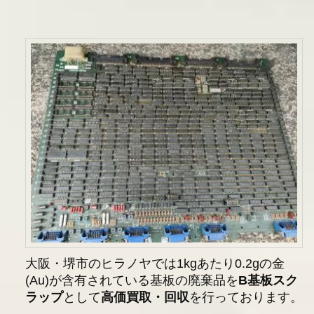
大阪・堺市のヒラノヤでは1kgあたり0.2gの金
(Au)が含有されている基板の廃棄品を
B基板スク
ラップ
として
高価買取・回収
を行っております。