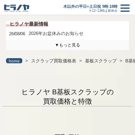
木以外の平日+土日祝 9時-18時
※12–13時は昼休み
2026年お盆休みのお知らせ
26/08/06
▼もっと見る
木曜日は定休日になります。
26/04/17
>
スクラップ買取価格表
>
基板スクラップ
>
B基
home
3/6(金)までの臨時休業のお知らせ
26/02/27
研修に伴う臨時休業のお知らせ
26/01/24
ヒラノヤ B基板スクラップの
最新情報一覧へ
買取価格
＋
買取価格と特徴
買取の流れ
新着情報