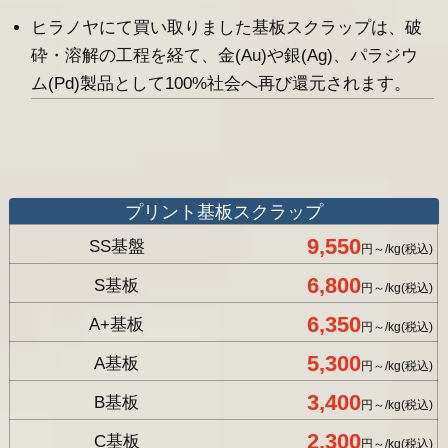
ヒラノヤにて買い取りました基板スクラップは、破
砕・溶解の工程を経て、金(Au)や銀(Ag)、パラジウ
ム(Pd)製品として100%社会へ再び還元されます。
プリント基板スクラップ
9,550
SS基盤
円～/kg(税込)
6,800
S基板
円～/kg(税込)
6,350
A+基板
円～/kg(税込)
5,300
A基板
円～/kg(税込)
3,400
B基板
円～/kg(税込)
2,300
C基板
円～/kg(税込)