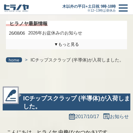
木以外の平日+土日祝 9時-18時
※12–13時は昼休み
2026年お盆休みのお知らせ
26/08/06
▼もっと見る
買取価格
＋
木曜日は定休日になります。
26/04/17
>
ICチップスクラップ (半導体)が入荷しました。
home
買取の流れ
3/6(金)までの臨時休業のお知らせ
26/02/27
研修に伴う臨時休業のお知らせ
26/01/24
新着情報
最新情報一覧へ
ヒラノヤブログ
ICチップスクラップ (半導体)が入荷しま
した。
会社概要
2017/10/17
お知らせ
基板の仕分け
こんにちは、ヒラノヤ 中務(なかつかさ)です。