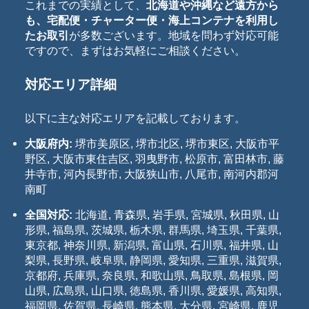
これまでの実績として、
北海道や沖縄など遠方から
も、宅配便・チャーター便・海上コンテナを利用し
たお取引
が多数ございます。地域を問わず対応可能
ですので、まずはお気軽にご相談ください。
対応エリア詳細
以下に主な対応エリアを記載しております。
大阪府内:
堺市美原区, 堺市北区, 堺市東区, 大阪市平
野区, 大阪市東住吉区, 羽曳野市, 松原市, 富田林市, 藤
井寺市, 河内長野市, 大阪狭山市, 八尾市, 南河内郡河
南町
全国対応:
北海道, 青森県, 岩手県, 宮城県, 秋田県, 山
形県, 福島県, 茨城県, 栃木県, 群馬県, 埼玉県, 千葉県,
東京都, 神奈川県, 新潟県, 富山県, 石川県, 福井県, 山
梨県, 長野県, 岐阜県, 静岡県, 愛知県, 三重県, 滋賀県,
京都府, 兵庫県, 奈良県, 和歌山県, 鳥取県, 島根県, 岡
山県, 広島県, 山口県, 徳島県, 香川県, 愛媛県, 高知県,
福岡県, 佐賀県, 長崎県, 熊本県, 大分県, 宮崎県, 鹿児