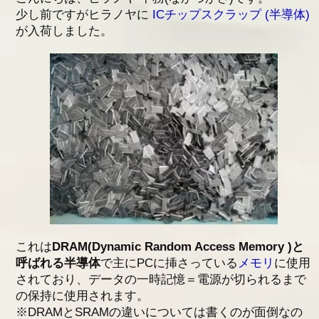
少し前ですがヒラノヤに
ICチップスクラップ (半導体)
アクセス
が入荷しました。
採用情報
お問い合わせ
これは
DRAM(Dynamic Random Access Memory )と
呼ばれる半導体
で主にPCに挿さっている
メモリ
に使用
されており、データの一時記憶＝電源が切られるまで
の保持に使用されます。
※DRAMとSRAMの違いについては書くのが面倒なの