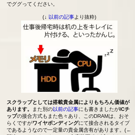
でググってください。
(↓
以前の記事
より抜粋)
スクラップとしては搭載貴金属によりもちろん価値が
あります。
また別の
以前の記事
にも書きましたが
ICチ
ップ
の接合方式もまた色々あり、このDRAMは、おそ
らくですが
ワイヤボンディング
にて接合されるタイプ
であるようなので一定量の貴金属含有があります。(←