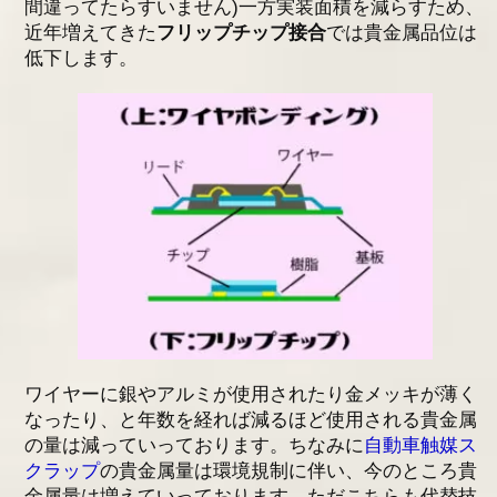
間違ってたらすいません)一方実装面積を減らすため、
近年増えてきた
フリップチップ接合
では貴金属品位は
低下します。
ワイヤーに銀やアルミが使用されたり金メッキが薄く
なったり、と年数を経れば減るほど使用される貴金属
の量は減っていっております。ちなみに
自動車触媒ス
クラップ
の貴金属量は環境規制に伴い、今のところ貴
金属量は増えていっております。ただこちらも代替技