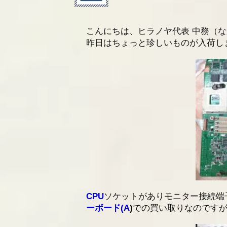
2025/06/27
金属・特殊金属スクラッ
こんにちは、ヒラノヤ代表 中務（
2025/01/07
社員研修による臨時休業
昨日はちょっと珍しいものが入荷し
CPU
ソケットがありモニター接続端
ーボード(A
)
での買い取りなのです