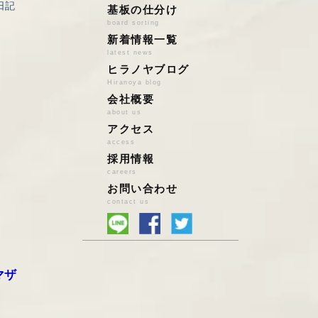
日記
アルミ
店頭持込の場合
基板の仕分け
board sorting
ステンレス
宅配便買取の場合
新着情報一覧
鉄
ハイブリッド買取
latest news
雑品系ｽｸﾗｯﾌﾟ
法人様の場合
ヒラノヤブログ
鉛バッテリー
Hiranoya blog
会社概要
鉛/亜鉛/錫/はんだ
about us
特殊金属
アクセス
基板スクラップ
access
PCパーツ
採用情報
小型家電・電池
careers
お問い合わせ
自動車触媒
contact us
マザ