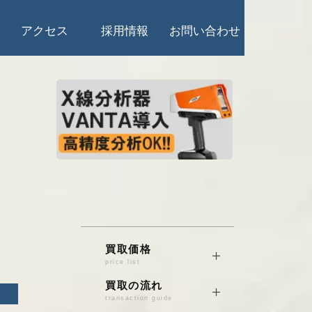
アクセス
採用情報
お問い合わせ
買取価格
price list
銅/真鍮/砲金
買取の流れ
transaction guide
電線くず