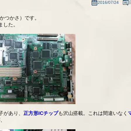
2016/07/24
プも買取ります
なかつかさ）です。
のお知らせ
ました。
最新情報一覧へ
子があり、
正方形ICチップ
も沢山搭載。これは間違いなく
が、