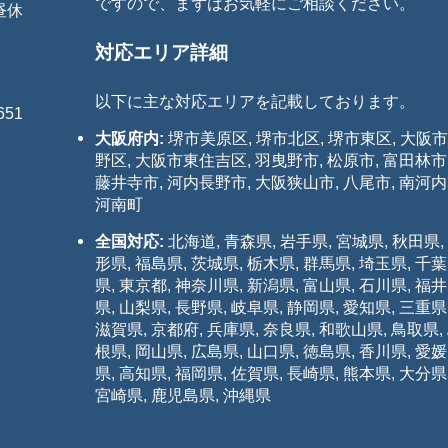
ですので、まずはお気軽にご相談ください。
お昼休
対応エリア詳細
以下に主な対応エリアを記載しております。
51
大阪府内:
堺市美原区, 堺市北区, 堺市東区, 大阪
野区, 大阪市東住吉区, 羽曳野市, 松原市, 富田林市
藤井寺市, 河内長野市, 大阪狭山市, 八尾市, 南河
河南町
全国対応:
北海道, 青森県, 岩手県, 宮城県, 秋田県,
形県, 福島県, 茨城県, 栃木県, 群馬県, 埼玉県, 千葉
県, 東京都, 神奈川県, 新潟県, 富山県, 石川県, 福井
県, 山梨県, 長野県, 岐阜県, 静岡県, 愛知県, 三重県
滋賀県, 京都府, 兵庫県, 奈良県, 和歌山県, 鳥取県,
根県, 岡山県, 広島県, 山口県, 徳島県, 香川県, 愛媛
県, 高知県, 福岡県, 佐賀県, 長崎県, 熊本県, 大分県
宮崎県, 鹿児島県, 沖縄県