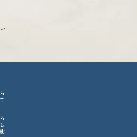
へ
»
ら
て
ら
し
能