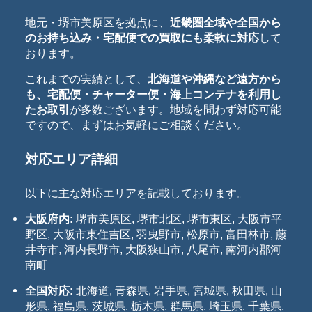
地元・堺市美原区を拠点に、
近畿圏全域や全国から
のお持ち込み・宅配便での買取にも柔軟に対応
して
おります。
これまでの実績として、
北海道や沖縄など遠方から
も、宅配便・チャーター便・海上コンテナを利用し
たお取引
が多数ございます。地域を問わず対応可能
ですので、まずはお気軽にご相談ください。
対応エリア詳細
以下に主な対応エリアを記載しております。
大阪府内:
堺市美原区, 堺市北区, 堺市東区, 大阪市平
野区, 大阪市東住吉区, 羽曳野市, 松原市, 富田林市, 藤
井寺市, 河内長野市, 大阪狭山市, 八尾市, 南河内郡河
南町
全国対応:
北海道, 青森県, 岩手県, 宮城県, 秋田県, 山
形県, 福島県, 茨城県, 栃木県, 群馬県, 埼玉県, 千葉県,