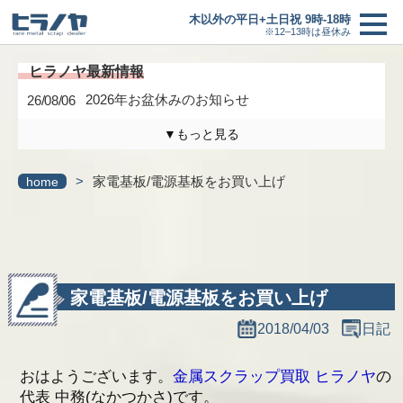
木以外の平日+土日祝 9時-18時
※12–13時は昼休み
2026年お盆休みのお知らせ
26/08/06
▼もっと見る
買取価格
＋
木曜日は定休日になります。
26/04/17
>
家電基板/電源基板をお買い上げ
home
買取の流れ
3/6(金)までの臨時休業のお知らせ
26/02/27
新着情報
研修に伴う臨時休業のお知らせ
26/01/24
最新情報一覧へ
ヒラノヤブログ
家電基板/電源基板をお買い上げ
2018/04/03
日記
会社概要
おはようございます。
金属スクラップ買取 ヒラノヤ
の
基板の仕分け
代表 中務(なかつかさ)です。