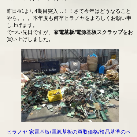
アクセス
昨日4/1より4期目突入…！！さて今年はどうなること
やら。。。本年度も何卒ヒラノヤをよろしくお願い申
採用情報
し上げます。
でつい先日ですが、
家電基板/電源基板スクラップ
をお
お問い合わせ
買い上げしました。
ヒラノヤ 家電基板/電源基板の買取価格/検品基準のペ