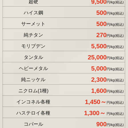
9,500
超硬
円/kg(税込)
500
ハイス鋼
円/kg(税込)
500
サーメット
円/kg(税込)
270
純チタン
円/kg(税込)
5,500
モリブデン
円/kg(税込)
25,000
タンタル
円/kg(税込)
5,000
ヘビーメタル
円/kg(税込)
2,300
純ニッケル
円/kg(税込)
1,600
ニクロム(1種)
円/kg(税込)
1,450～
インコネル各種
円/kg(税込)
1,300～
ハステロイ各種
円/kg(税込)
900
コバール
円/kg(税込)