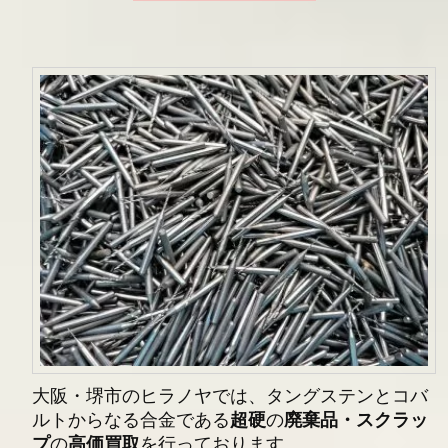
大阪・堺市のヒラノヤでは、タングステンとコバ
ルトからなる合金である
超硬
の
廃棄品・スクラッ
プ
の
高価買取
を行っております。