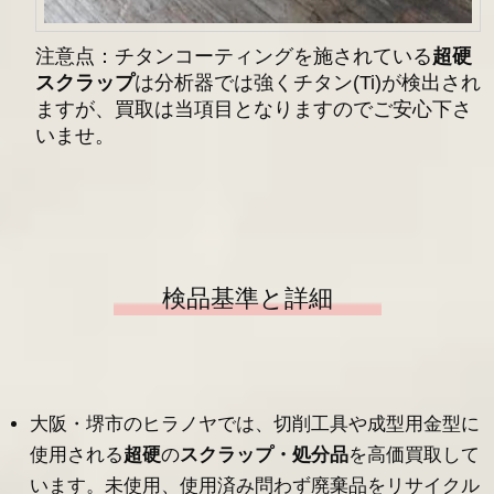
注意点：チタンコーティングを施されている
超硬
スクラップ
は分析器では強くチタン(Ti)が検出され
ますが、買取は当項目となりますのでご安心下さ
いませ。
検品基準と詳細
大阪・堺市のヒラノヤでは、切削工具や成型用金型に
使用される
超硬
の
スクラップ・処分品
を高価買取して
います。未使用、使用済み問わず廃棄品をリサイクル