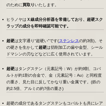
のために
買取り
いたします。
ヒラノヤは
Ｘ線成分分析器を常備しており、
超硬スク
ラップ
の成分を即時確認可能です。
超硬
は文字通り“超硬い”です(
ステンレス
の約3倍)。そ
の硬さを生かして
超硬
は切削加工の歯や金型、シール
ドマシンの刃などなどに広く使用されています。
超硬
はタングステン（元素記号：W）が約9割、コバ
ルトが約1割の合金で、金（元素記号：Au）と同程度
の重さ、見た目に反してかなり重い金属です。(鉄の
約2.5倍、アルミの約7倍の重さ)
超硬の成分であるタングステンもコバルトも共にレア