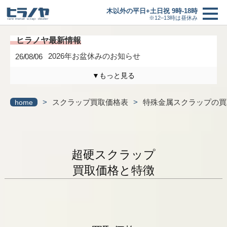
木以外の平日+土日祝 9時-18時
※12–13時は昼休み
2026年お盆休みのお知らせ
26/08/06
▼もっと見る
木曜日は定休日になります。
26/04/17
>
スクラップ買取価格表
>
特殊金属スクラップの買
home
3/6(金)までの臨時休業のお知らせ
26/02/27
研修に伴う臨時休業のお知らせ
26/01/24
超硬スクラップ
最新情報一覧へ
買取価格
＋
買取価格と特徴
買取の流れ
新着情報