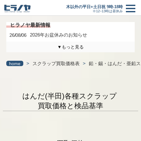
木以外の平日+土日祝 9時-18時
※12–13時は昼休み
2026年お盆休みのお知らせ
26/08/06
▼もっと見る
木曜日は定休日になります。
26/04/17
>
スクラップ買取価格表
>
鉛・錫・はんだ・亜鉛ス
home
3/6(金)までの臨時休業のお知らせ
26/02/27
買取価格
＋
研修に伴う臨時休業のお知らせ
26/01/24
はんだ(半田)各種スクラップ
最新情報一覧へ
買取の流れ
買取価格と検品基準
新着情報
ヒラノヤブログ