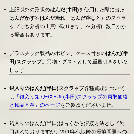
上記以外の形状の
はんだ(半田)
を使用した際に出た
はんだかす
や
はんだ流れ
、
はんだ滓
など）のスクラ
ップでも分析の上買い取ります。※分析に数日かか
る場合もあります。
プラスチック製品のボビン、ケース付きの
はんだ(半
田)スクラップ
は異物・ダストとして重量引きをいた
します。
銀入りのはんだ(半田)スクラップ
各種買取について
は
「銀入り鉛ﾌﾘｰはんだ(半田)スクラップの買取価格
と検品基準」のページ
をご参照くださいませ。
鉛入りのはんだ(半田)は古くから溶接方法として利
用されておりますが、2000年代以降の環境問題への