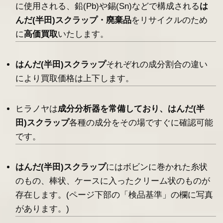
に使用される、鉛(Pb)や錫(Sn)などで構成される
は
んだ(半田)スクラップ・廃棄品
をリサイクルのため
に
高価買取
いたします。
はんだ(半田)スクラップ
それぞれの成分割合の違い
により買取価格は上下します。
ヒラノヤは
成分分析器を常備しており、
はんだ(半
田)スクラップ
各種の成分をその場ですぐに確認可能
です。
はんだ(半田)スクラップ
にはボビンに巻かれた糸状
のもの、棒状、ケースに入ったクリーム状のものが
存在します。(ページ下部の「検品基準」の欄に写真
があります。)