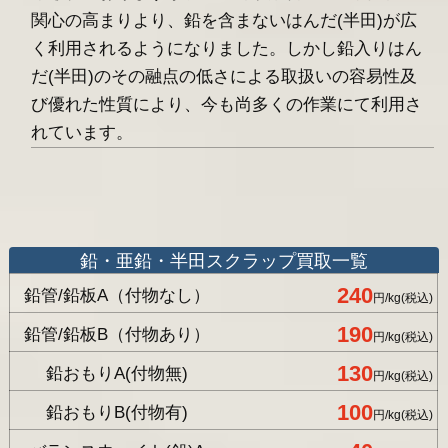
関心の高まりより、鉛を含まないはんだ(半田)が広
く利用されるようになりました。しかし鉛入りはん
だ(半田)のその融点の低さによる取扱いの容易性及
び優れた性質により、今も尚多くの作業にて利用さ
れています。
鉛・亜鉛・半田スクラップ買取一覧
240
鉛管/鉛板A（付物なし）
円/kg(税込)
190
鉛管/鉛板B（付物あり）
円/kg(税込)
130
鉛おもりA(付物無)
円/kg(税込)
100
鉛おもりB(付物有)
円/kg(税込)