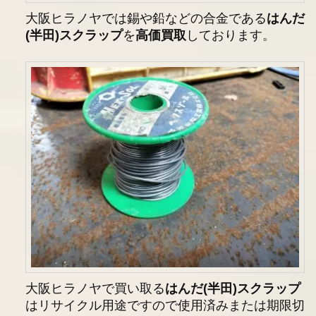
大阪ヒラノヤでは錫や鉛などの合金である
はんだ
(半田)スクラップ
を
高価買取
しております。
大阪ヒラノヤで買い取る
はんだ(半田)スクラップ
はリサイクル用途ですので使用済みまたは期限切