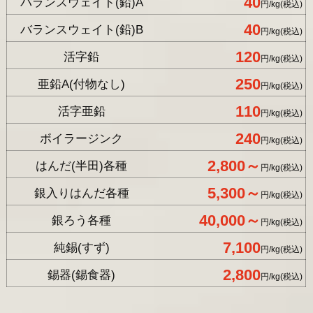
40
バランスウェイト(鉛)A
円/kg(税込)
40
バランスウェイト(鉛)B
円/kg(税込)
120
活字鉛
円/kg(税込)
250
亜鉛A(付物なし)
円/kg(税込)
110
活字亜鉛
円/kg(税込)
240
ボイラージンク
円/kg(税込)
2,800～
はんだ(半田)各種
円/kg(税込)
5,300～
銀入りはんだ各種
円/kg(税込)
40,000～
銀ろう各種
円/kg(税込)
7,100
純錫(すず)
円/kg(税込)
2,800
錫器(錫食器)
円/kg(税込)