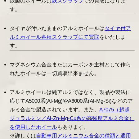
鉄製のホイールは
鉄スクラップ
での買取になりま
す。
タイヤが付いたままのアルミホイールは
タイヤ付ア
ルミホイール各種スクラップにて買取
をいたしま
す。
マグネシウム合金またはカーボンを主材として作ら
れたホイールは一切買取出来ません。
アルミホイールは純アルミではなく、製品や製法に
応じてA5000系(Al-Mg)やA6000系(Al-Mg-Si)などのア
ルミ合金で製造されています。また、
A7075（超超
ジュラルミン／Al-Zn-Mg-Cu系の高強度アルミ合金）
を使用したホイール
もあります。
※詳しくは
自動車用アルミニウム合金の種類と適用