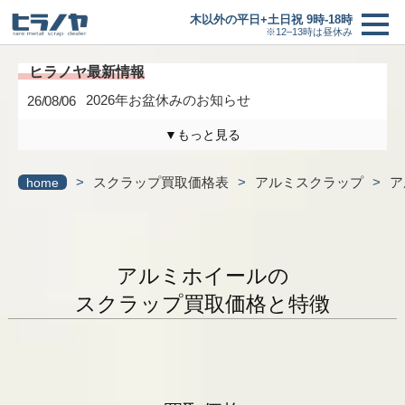
木以外の平日+土日祝 9時-18時
※12–13時は昼休み
2026年お盆休みのお知らせ
26/08/06
▼もっと見る
木曜日は定休日になります。
26/04/17
>
スクラップ買取価格表
>
アルミスクラップ
>
ア
home
3/6(金)までの臨時休業のお知らせ
26/02/27
買取価格
＋
研修に伴う臨時休業のお知らせ
26/01/24
買取の流れ
アルミホイールの
最新情報一覧へ
スクラップ買取価格と特徴
新着情報
ヒラノヤブログ
会社概要