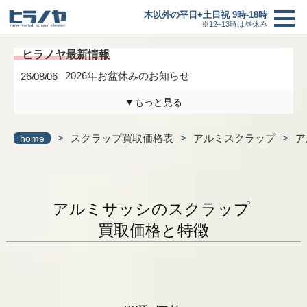
木以外の平日+土日祝 9時-18時
※12–13時は昼休み
2026年お盆休みのお知らせ
26/08/06
▼もっと見る
木曜日は定休日になります。
26/04/17
>
スクラップ買取価格表
>
アルミスクラップ
>
ア
home
3/6(金)までの臨時休業のお知らせ
26/02/27
買取価格
＋
研修に伴う臨時休業のお知らせ
26/01/24
買取の流れ
アルミサッシのスクラップ
最新情報一覧へ
買取価格と特徴
新着情報
ヒラノヤブログ