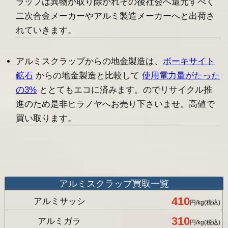
ラップは異物が取り除かれその後社会へ還元すべく
二次合金メーカーやアルミ製造メーカーへと出荷さ
れていきます。
アルミスクラップからの地金製造は、
ボーキサイト
鉱石
からの地金製造と比較して
使用電力量がたった
の3%
ととてもエコに済みます。のでリサイクル推
進のため是非ヒラノヤへお売り下さいませ。高値で
買い取ります。
アルミスクラップ買取一覧
410
アルミサッシ
円/kg(税込)
310
アルミガラ
円/kg(税込)