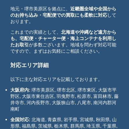
地元・堺市美原区を拠点に、
近畿圏全域や全国から
のお持ち込み・宅配便での買取にも柔軟に対応
して
おります。
これまでの実績として、
北海道や沖縄など遠方から
も、宅配便・チャーター便・海上コンテナを利用し
たお取引
が多数ございます。地域を問わず対応可能
ですので、まずはお気軽にご相談ください。
対応エリア詳細
以下に主な対応エリアを記載しております。
大阪府内:
堺市美原区, 堺市北区, 堺市東区, 大阪市平
野区, 大阪市東住吉区, 羽曳野市, 松原市, 富田林市, 藤
井寺市, 河内長野市, 大阪狭山市, 八尾市, 南河内郡河
南町
全国対応:
北海道, 青森県, 岩手県, 宮城県, 秋田県, 山
形県, 福島県, 茨城県, 栃木県, 群馬県, 埼玉県, 千葉県,