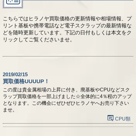
採用情報
こちらではヒラノヤ買取価格の更新情報や相場情報、プ
リント基板や携帯電話など電子スクラップの最新情報な
お問い合わせ
どを随時更新しています。下記の日付もしくは本文をク
リックしてご覧くださいませ。
2019/02/15
買取価格UUUUP！
この度は貴金属相場の上昇に付き、廃基板やCPUなどスク
ラップ買取価格を一部上げました☆全体的に4％程のアップ
となります。この機会にぜひぜひヒラノヤへお売り下さい
ませ。
CPU類