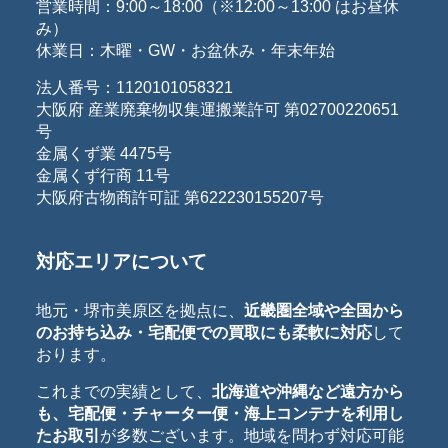
営業時間：9:00～18:00（※12:00～13:00 はお昼休
み）
休業日：木曜・GW・お盆休み・年末年始
法人番号：1120101058321
大阪府 産業廃棄物収集運搬業許可 第02700220651
号
金属くず業 4475号
金属くず行商 11号
大阪府古物商許可証 第622230155207号
対応エリアについて
地元・堺市美原区を拠点に、
近畿圏全域や全国から
のお持ち込み・宅配便での買取にも柔軟に対応
して
おります。
これまでの実績として、
北海道や沖縄など遠方から
も、宅配便・チャーター便・海上コンテナを利用し
たお取引
が多数ございます。地域を問わず対応可能