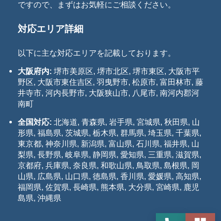
ですので、まずはお気軽にご相談ください。
対応エリア詳細
以下に主な対応エリアを記載しております。
大阪府内:
堺市美原区, 堺市北区, 堺市東区, 大阪市平
野区, 大阪市東住吉区, 羽曳野市, 松原市, 富田林市, 藤
井寺市, 河内長野市, 大阪狭山市, 八尾市, 南河内郡河
南町
全国対応:
北海道, 青森県, 岩手県, 宮城県, 秋田県, 山
形県, 福島県, 茨城県, 栃木県, 群馬県, 埼玉県, 千葉県,
東京都, 神奈川県, 新潟県, 富山県, 石川県, 福井県, 山
梨県, 長野県, 岐阜県, 静岡県, 愛知県, 三重県, 滋賀県,
京都府, 兵庫県, 奈良県, 和歌山県, 鳥取県, 島根県, 岡
山県, 広島県, 山口県, 徳島県, 香川県, 愛媛県, 高知県,
福岡県, 佐賀県, 長崎県, 熊本県, 大分県, 宮崎県, 鹿児
島県, 沖縄県