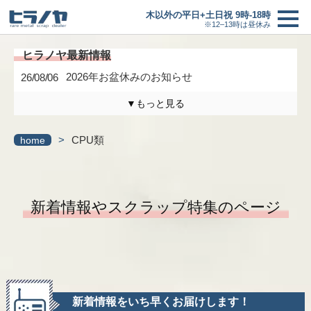
木以外の平日+土日祝 9時-18時
※12–13時は昼休み
2026年お盆休みのお知らせ
26/08/06
買取価格
＋
▼もっと見る
買取の流れ
木曜日は定休日になります。
26/04/17
>
CPU類
home
3/6(金)までの臨時休業のお知らせ
26/02/27
新着情報
研修に伴う臨時休業のお知らせ
26/01/24
ヒラノヤブログ
新着情報やスクラップ特集のページ
最新情報一覧へ
会社概要
基板の仕分け
新着情報をいち早くお届けします！
アクセス