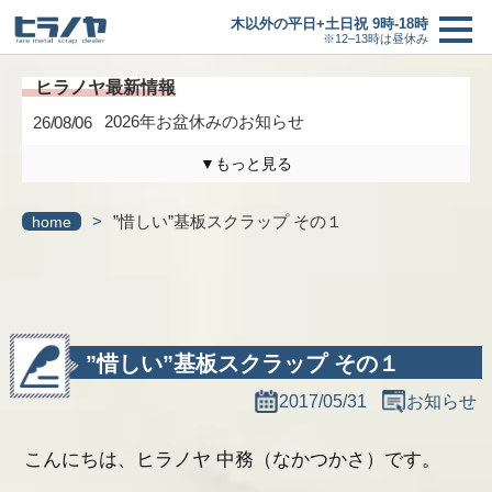
木以外の平日+土日祝 9時-18時
※12–13時は昼休み
2026年お盆休みのお知らせ
26/08/06
▼もっと見る
買取価格
＋
木曜日は定休日になります。
26/04/17
>
”惜しい”基板スクラップ その１
home
買取の流れ
3/6(金)までの臨時休業のお知らせ
26/02/27
新着情報
研修に伴う臨時休業のお知らせ
26/01/24
最新情報一覧へ
ヒラノヤブログ
”惜しい”基板スクラップ その１
2017/05/31
お知らせ
会社概要
こんにちは、ヒラノヤ 中務（なかつかさ）です。
基板の仕分け