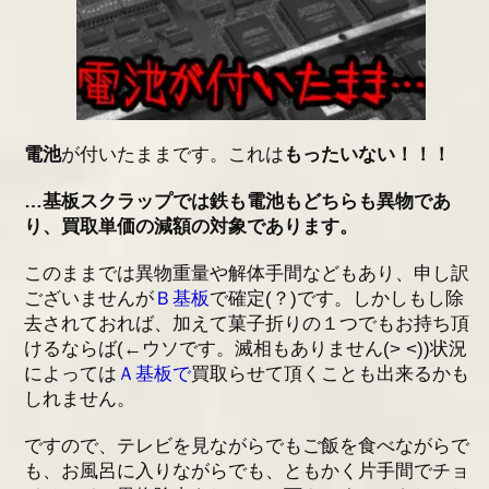
電池
が付いたままです。これは
もったいない！！！
…基板スクラップでは鉄も電池もどちらも異物であ
り、買取単価の減額の対象であります。
このままでは異物重量や解体手間などもあり、申し訳
ございませんが
Ｂ基板
で確定(？)です。しかしもし除
去されておれば、加えて菓子折りの１つでもお持ち頂
けるならば(←ウソです。滅相もありません(> <))状況
によっては
Ａ基板で
買取らせて頂くことも出来るかも
しれません。
ですので、テレビを見ながらでもご飯を食べながらで
も、お風呂に入りながらでも、ともかく片手間でチョ