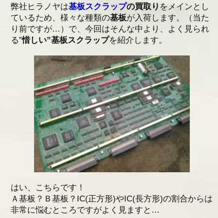
弊社ヒラノヤは
基板スクラップ
の買取り
をメインとし
アクセス
ているため、様々な種類の
基板
が入荷します。（当た
り前ですが…）で、今回はそんな中より、よく見られ
採用情報
る”
惜しい”基板スクラップ
を紹介します。
お問い合わせ
はい、こちらです！
Ａ基板？Ｂ基板？IC(正方形)やIC(長方形)の割合からは
非常に悩むところですがよく見ますと…