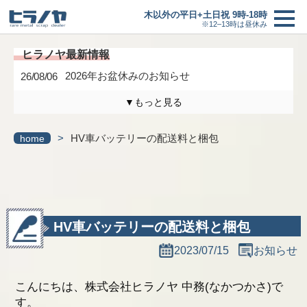
木以外の平日+土日祝 9時-18時
※12–13時は昼休み
2026年お盆休みのお知らせ
26/08/06
▼もっと見る
木曜日は定休日になります。
26/04/17
>
HV車バッテリーの配送料と梱包
home
3/6(金)までの臨時休業のお知らせ
26/02/27
買取価格
＋
研修に伴う臨時休業のお知らせ
26/01/24
最新情報一覧へ
買取の流れ
HV車バッテリーの配送料と梱包
2023/07/15
お知らせ
新着情報
こんにちは、株式会社ヒラノヤ 中務(なかつかさ)で
ヒラノヤブログ
す。