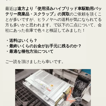
会社概要
最近は
遠方より「使用済みハイブリッド車駆動用バッ
テリー廃棄品・スクラップ」の買取
のご依頼を頂くこ
とが多いですが、ヒラノヤへの送料が気になられてる
基板の仕分け
方も多いかと思われます。で以下の二点について、会
社にあった在庫で色々と検証してみました！
アクセス
・送料はいくら？
採用情報
・最終いくらのお金がお手元に残るのか？
・最適な梱包方法について
お問い合わせ
ご一読を頂けましたら幸いです。