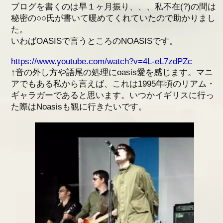
ブログを書くのは早１ヶ月振り、、、私不在(?)の間は
アクセス
秘密の○○氏が書いて暖めてくれていたので助かりまし
た。
採用情報
いわばOASISで言うところのNOASISです。
https://www.youtube.com/watch?v=4L-eL7zdPZc
お問い合わせ
↑音の外し方や語尾の処理にoasis愛を感じます。マニ
アでもある私から言えば、これは1995年頃のリアム・
ギャラガーであると思います。いつかイギリスに行っ
た際はNoasisも観に行きたいです。