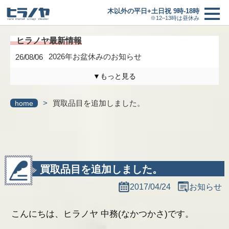
木以外の平日+土日祝 9時-18時
※12–13時は昼休み
2026年お盆休みのお知らせ
26/08/06
▼もっと見る
買取価格
＋
木曜日は定休日になります。
26/04/17
>
買取品目を追加しました。
home
買取の流れ
3/6(金)までの臨時休業のお知らせ
26/02/27
新着情報
研修に伴う臨時休業のお知らせ
26/01/24
最新情報一覧へ
ヒラノヤブログ
買取品目を追加しました。
2017/04/24
お知らせ
会社概要
こんにちは、ヒラノヤ 中務(なかつかさ)です。
基板の仕分け