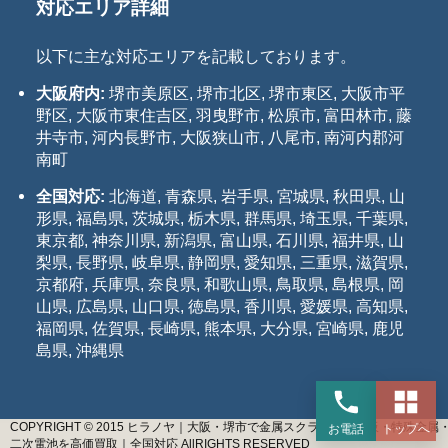
対応エリア詳細
以下に主な対応エリアを記載しております。
大阪府内:
堺市美原区, 堺市北区, 堺市東区, 大阪市平
野区, 大阪市東住吉区, 羽曳野市, 松原市, 富田林市, 藤
井寺市, 河内長野市, 大阪狭山市, 八尾市, 南河内郡河
南町
全国対応:
北海道, 青森県, 岩手県, 宮城県, 秋田県, 山
形県, 福島県, 茨城県, 栃木県, 群馬県, 埼玉県, 千葉県,
東京都, 神奈川県, 新潟県, 富山県, 石川県, 福井県, 山
梨県, 長野県, 岐阜県, 静岡県, 愛知県, 三重県, 滋賀県,
京都府, 兵庫県, 奈良県, 和歌山県, 鳥取県, 島根県, 岡
山県, 広島県, 山口県, 徳島県, 香川県, 愛媛県, 高知県,
福岡県, 佐賀県, 長崎県, 熊本県, 大分県, 宮崎県, 鹿児
島県, 沖縄県
COPYRIGHT © 2015 ヒラノヤ｜大阪・堺市で金属スクラップ・基板・特殊金属
お電話
トップへ
二次電池を高価買取｜全国対応 AllRIGHTS RESERVED