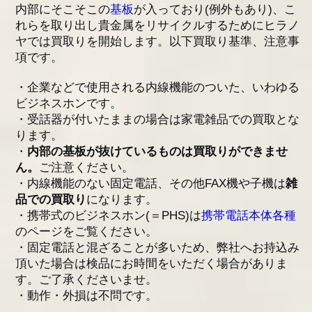
内部にそこそこの
基板
が入っており(例外もあり)、こ
れらを取り出し貴金属をリサイクルするためにヒラノ
ヤでは買取りを開始します。以下買取り基準、注意事
項です。
・企業などで使用される内線機能のついた、いわゆる
ビジネスホンです。
・受話器が付いたままの場合は家電雑品での買取とな
ります。
・
内部の基板が抜けているものは買取りができませ
ん。
ご注意ください。
・内線機能のない固定電話、その他FAX機や子機は
雑
品での買取り
になります。
・携帯式のビジネスホン(＝PHS)は
携帯電話本体各種
のページをご覧ください。
・固定電話と混ざることが多いため、弊社へお持込み
頂いた場合は検品にお時間をいただく場合がありま
す。ご了承くださいませ。
・動作・外損は不問です。