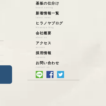
アルミ
店頭持込の場合
基板の仕分け
board sorting
ステンレス
宅配便買取の場合
新着情報一覧
鉄
ハイブリッド買取
latest news
雑品系ｽｸﾗｯﾌﾟ
法人様の場合
ヒラノヤブログ
鉛バッテリー
Hiranoya blog
会社概要
鉛/亜鉛/錫/はんだ
about us
特殊金属
アクセス
基板スクラップ
access
PCパーツ
採用情報
小型家電・電池
careers
お問い合わせ
自動車触媒
contact us