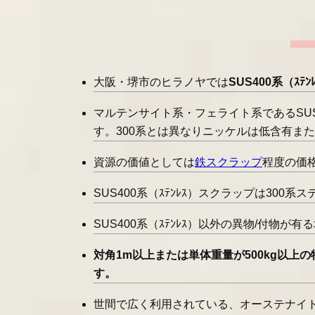
大阪・堺市のヒラノヤでは
SUS400系（ｽﾃ
マルテンサイト系・フェライト系であるSUS
す。300系とは異なりニッケルは低含有ま
資源の価値としては
鉄スクラップ
程度の価
SUS400系（ｽﾃﾝﾚｽ）スクラップは30
SUS400系（ｽﾃﾝﾚｽ）以外の異物/付物
対角1m以上または単体重量が500kg以
す。
世間で広く利用されている、オーステナイ