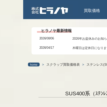
買取価格
2026/08/06
2026年お盆休みのお知
2026/04/17
木曜日は定休日になりま
2026/02/27
3/6(金)までの臨時休業
>
スクラップ買取価格表
>
ステンレス(S
home
2026/01/24
研修に伴う臨時休業のお
2025/12/06
年末年始の休暇につきま
2025/11/11
本日 11/11(火)13～1
SUS400系（ｽ
2025/07/31
2025年夏季休業日のお
2025/06/27
7月6日(日)より日祝営