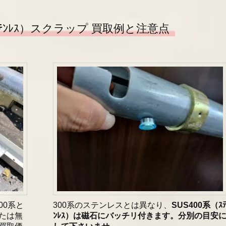
ｽﾃﾝﾚｽ）スクラップ 買取例と注意点
00系と
300系のステンレスとは異なり、
SUS400系（ｽ
たは無
ﾝﾚｽ）は磁石にバッチリ付きます。分別の目安