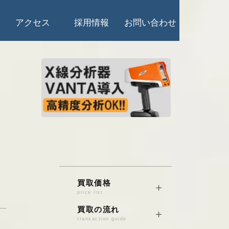
アクセス
採用情報
お問い合わせ
買取価格
price list
銅/真鍮/砲金
買取の流れ
transaction guide
電線くず