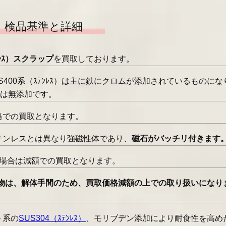
検品基準と詳細
ﾝﾚｽ）スクラップ
を買取しております。
400系（ｽﾃﾝﾚｽ）は主に鉄にクロムが添加されているものにな
たは無添加です。
格での買取となります。
0系ステンレスとは異なり強磁性体であり、
磁石がバッチリ付きます
が有る場合は減額での買取となります。
上の物は、解体手間のため、買取価格減額の上での取り扱いになり
ト系の
SUS304（ｽﾃﾝﾚｽ）
、モリブデン添加により耐食性を高め