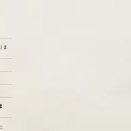
りま
。
ま
た