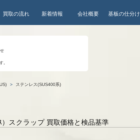
買取の流れ
新着情報
会社概要
基板の仕分け
らせ
す。
のお知らせ
US)
>
ステンレス(SUS400系)
知らせ
して
5時は受入停止
ﾃﾝﾚｽ）スクラップ 買取価格と検品基準
知らせ
業を始めます。