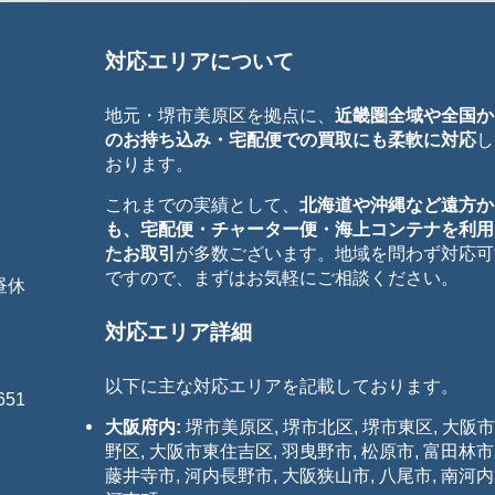
対応エリアについて
地元・堺市美原区を拠点に、
近畿圏全域や全国か
のお持ち込み・宅配便での買取にも柔軟に対応
し
おります。
これまでの実績として、
北海道や沖縄など遠方か
も、宅配便・チャーター便・海上コンテナを利用
たお取引
が多数ございます。地域を問わず対応可
ですので、まずはお気軽にご相談ください。
お昼休
対応エリア詳細
以下に主な対応エリアを記載しております。
51
大阪府内:
堺市美原区, 堺市北区, 堺市東区, 大阪
野区, 大阪市東住吉区, 羽曳野市, 松原市, 富田林市
藤井寺市, 河内長野市, 大阪狭山市, 八尾市, 南河