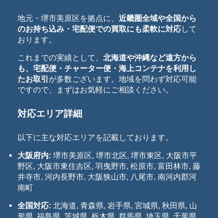
地元・堺市美原区を拠点に、
近畿圏全域や全国から
のお持ち込み・宅配便での買取にも柔軟に対応
して
おります。
これまでの実績として、
北海道や沖縄など遠方から
も、宅配便・チャーター便・海上コンテナを利用し
たお取引
が多数ございます。地域を問わず対応可能
ですので、まずはお気軽にご相談ください。
対応エリア詳細
以下に主な対応エリアを記載しております。
大阪府内:
堺市美原区, 堺市北区, 堺市東区, 大阪市平
野区, 大阪市東住吉区, 羽曳野市, 松原市, 富田林市, 藤
井寺市, 河内長野市, 大阪狭山市, 八尾市, 南河内郡河
南町
全国対応:
北海道, 青森県, 岩手県, 宮城県, 秋田県, 山
形県, 福島県, 茨城県, 栃木県, 群馬県, 埼玉県, 千葉県,