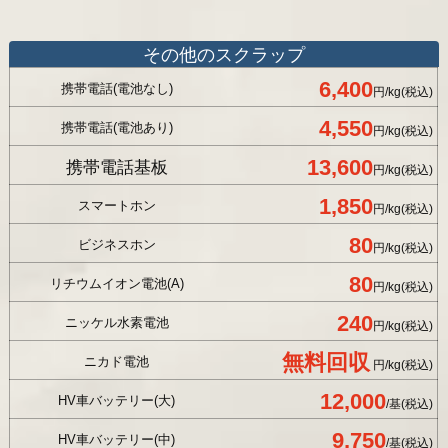
その他のスクラップ
6,400
携帯電話(電池なし)
円/kg(税込)
4,550
携帯電話(電池あり)
円/kg(税込)
13,600
携帯電話基板
円/kg(税込)
1,850
スマートホン
円/kg(税込)
80
ビジネスホン
円/kg(税込)
80
リチウムイオン電池(A)
円/kg(税込)
240
ニッケル水素電池
円/kg(税込)
無料回収
ニカド電池
円/kg(税込)
12,000
HV車バッテリー(大)
/基(税込)
9,750
HV車バッテリー(中)
/基(税込)