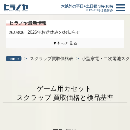
木以外の平日+土日祝 9時-18時
※12–13時は昼休み
2026年お盆休みのお知らせ
26/08/06
▼もっと見る
木曜日は定休日になります。
26/04/17
買取価格
＋
>
スクラップ買取価格表
>
小型家電・二次電池スク
home
3/6(金)までの臨時休業のお知らせ
26/02/27
買取の流れ
研修に伴う臨時休業のお知らせ
26/01/24
ゲーム用カセット
最新情報一覧へ
新着情報
スクラップ 買取価格と検品基準
ヒラノヤブログ
会社概要