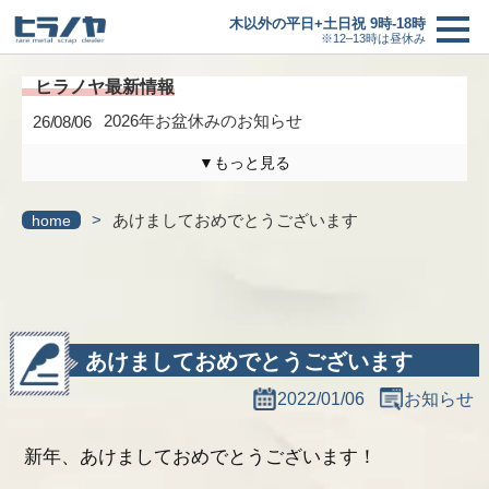
木以外の平日+土日祝 9時-18時
※12–13時は昼休み
2026年お盆休みのお知らせ
26/08/06
買取価格
＋
▼もっと見る
買取の流れ
木曜日は定休日になります。
26/04/17
>
あけましておめでとうございます
home
3/6(金)までの臨時休業のお知らせ
26/02/27
新着情報
研修に伴う臨時休業のお知らせ
26/01/24
ヒラノヤブログ
最新情報一覧へ
あけましておめでとうございます
会社概要
2022/01/06
お知らせ
基板の仕分け
新年、あけましておめでとうございます！
アクセス