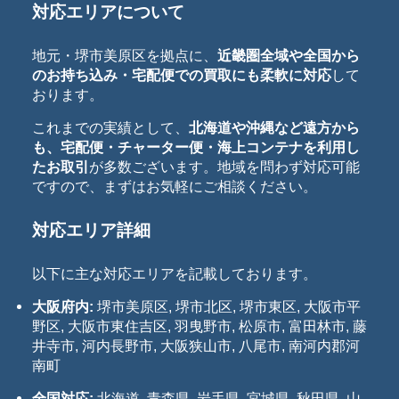
対応エリアについて
地元・堺市美原区を拠点に、
近畿圏全域や全国から
のお持ち込み・宅配便での買取にも柔軟に対応
して
おります。
これまでの実績として、
北海道や沖縄など遠方から
も、宅配便・チャーター便・海上コンテナを利用し
たお取引
が多数ございます。地域を問わず対応可能
ですので、まずはお気軽にご相談ください。
対応エリア詳細
以下に主な対応エリアを記載しております。
大阪府内:
堺市美原区, 堺市北区, 堺市東区, 大阪市平
野区, 大阪市東住吉区, 羽曳野市, 松原市, 富田林市, 藤
井寺市, 河内長野市, 大阪狭山市, 八尾市, 南河内郡河
南町
全国対応:
北海道, 青森県, 岩手県, 宮城県, 秋田県, 山