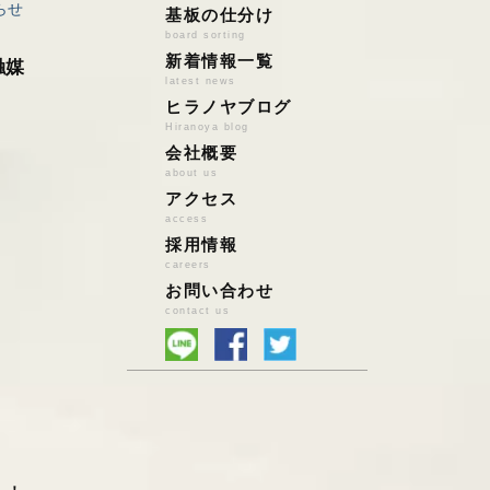
らせ
アルミ
店頭持込の場合
基板の仕分け
board sorting
ステンレス
宅配便買取の場合
新着情報一覧
触媒
鉄
ハイブリッド買取
latest news
雑品系ｽｸﾗｯﾌﾟ
法人様の場合
ヒラノヤブログ
鉛バッテリー
Hiranoya blog
会社概要
鉛/亜鉛/錫/はんだ
about us
特殊金属
アクセス
基板スクラップ
access
PCパーツ
採用情報
小型家電・電池
careers
お問い合わせ
自動車触媒
contact us