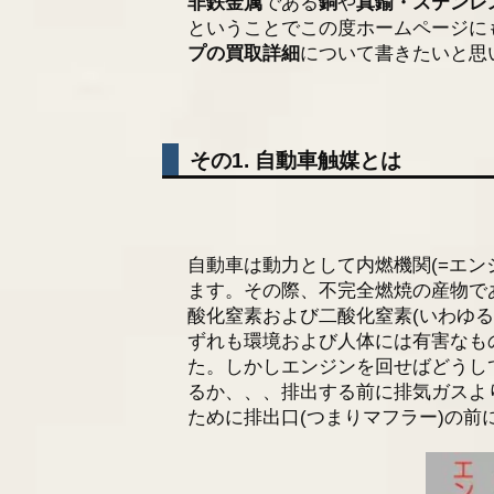
非鉄金属
である
銅
や
真鍮・ステンレ
ということでこの度ホームページに
プの買取詳細
について書きたいと思
その1. 自動車触媒とは
自動車は動力として内燃機関(=エ
ます。その際、不完全燃焼の産物で
酸化窒素および二酸化窒素(いわゆる
ずれも環境および人体には有害なも
た。しかしエンジンを回せばどうし
るか、、、排出する前に排気ガスよ
ために排出口(つまりマフラー)の前