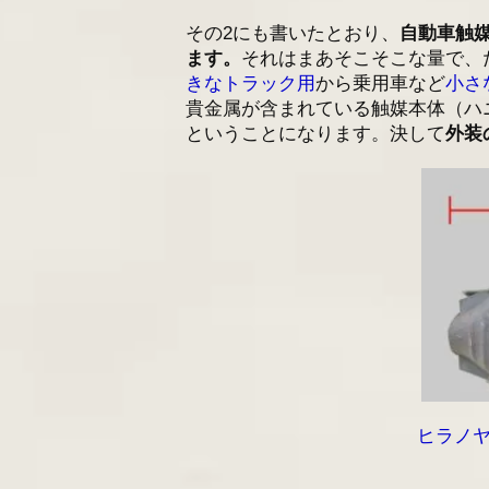
その2にも書いたとおり、
自動車触
ます。
それはまあそこそこな量で、
きなトラック用
から乗用車など
小さ
貴金属が含まれている触媒本体（ハ
ということになります。決して
外装
ヒラノヤ