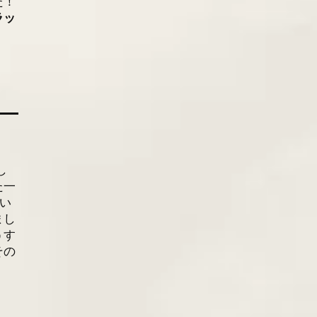
た！
ラッ
し
た一
。い
まし
うす
その