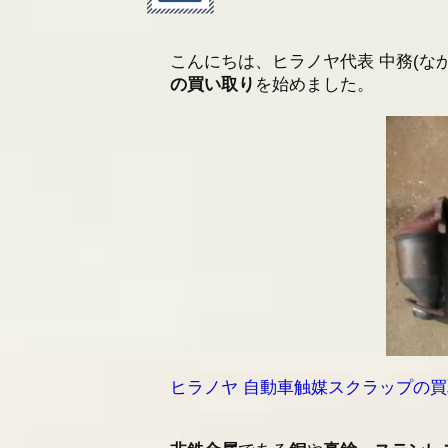
2025/06/27
金属・特殊金属スクラッ
こんにちは、ヒラノヤ代表 中務(な
2025/01/07
社員研修による臨時休業
の買い取り
を始めました。
ヒラノヤ 自動車触媒スクラップの