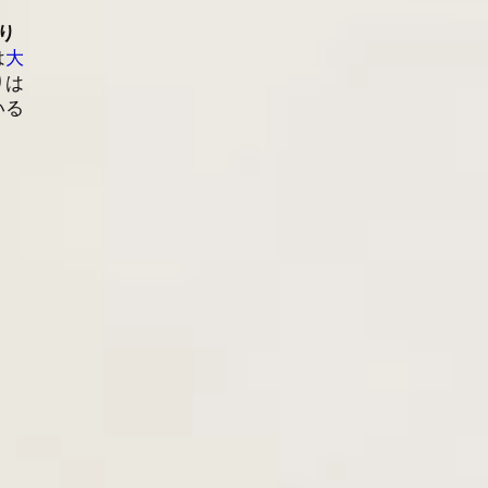
り
は
大
りは
いる