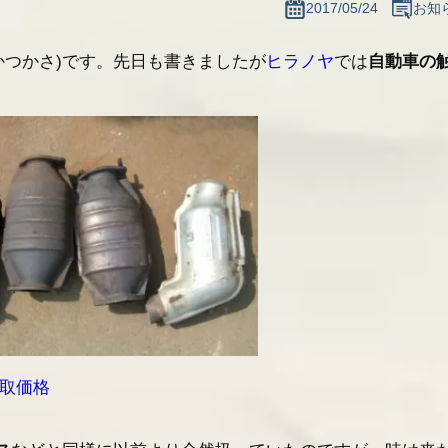
2017/05/24
お知
プも買取ります
かつかさ)です。先日も書きましたが
ヒラノヤ
では
自動車の
のお知らせ
最新情報一覧へ
買取価格