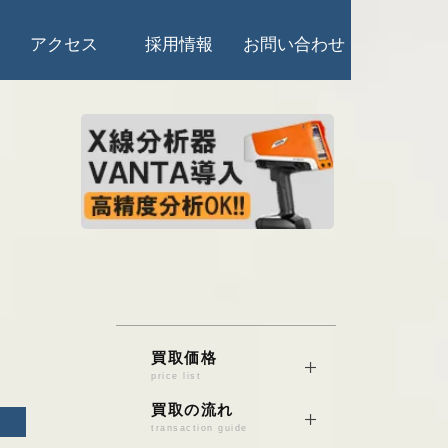
アクセス
採用情報
お問い合わせ
買取価格
price list
銅/真鍮/砲金
買取の流れ
transaction guide
電線くず