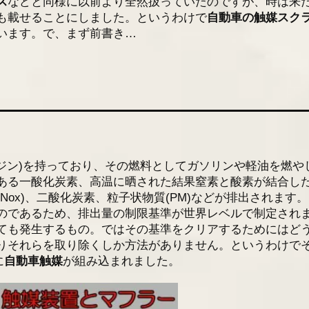
ス
などと同様に以前より全然扱っていたのですが、時は来
も載せることにしました。というわけで
自動車の触媒スク
います。で、まず前書き…
ンジン)を持っており、その燃料としてガソリンや軽油を燃や
ある一酸化炭素、高温に晒された結果窒素と酸素が結合し
Nox)、二酸化炭素、粒子状物質(PM)などが排出されます
のであるため、排出量の制限基準が世界レベルで制定され
ても発生するもの。ではその基準をクリアするためにはど
りそれらを取り除くしか方法がありません。というわけで
に
自動車触媒
が組み込まれました。