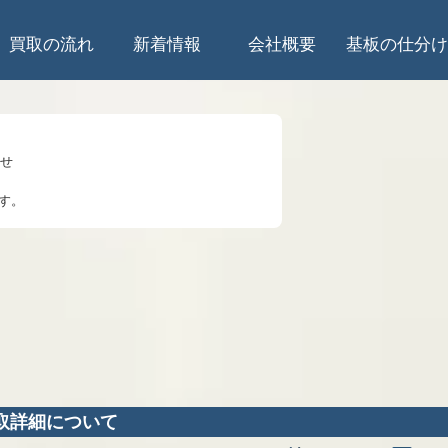
買取の流れ
新着情報
会社概要
基板の仕分け
らせ
す。
のお知らせ
知らせ
して
5時は受入停止
知らせ
取詳細について
業を始めます。