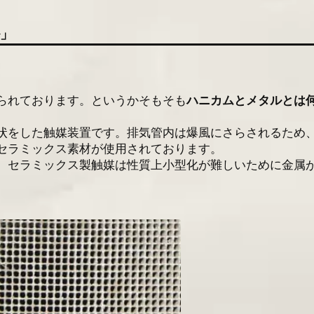
ル」
られております。というかそもそも
ハニカムとメタルとは
状をした触媒装置です。排気管内は爆風にさらされるため
セラミックス素材が使用されております。
、セラミックス製触媒は性質上小型化が難しいために金属
。