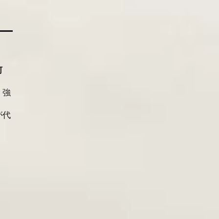
何
、強
が代