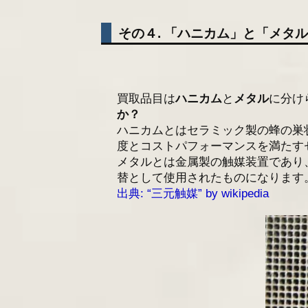
その４. 「ハニカム」と「メタ
買取品目は
ハニカム
と
メタル
に分け
か？
ハニカムとはセラミック製の蜂の巣
度とコストパフォーマンスを満たす
メタルとは金属製の触媒装置であり
替として使用されたものになります
出典: “三元触媒” by wikipedia