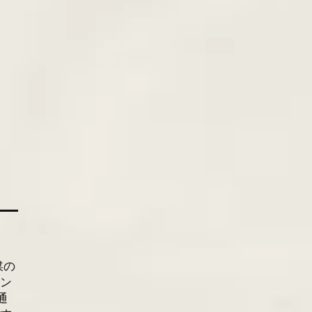
媒の
エン
通